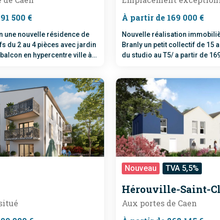
191 500 €
À partir de 169 000 €
 une nouvelle résidence de
Nouvelle réalisation immobili
s du 2 au 4 pièces avec jardin
Branly un petit collectif de 15
balcon en hypercentre ville à
du studio au T5/ a partir de 16
Presqu'île.
compris . Offre commerciale 
frais de notaire offerts en sep
E 2020
Nouveau
TVA 5,5%
Hérouville-Saint-Cl
situé
Aux portes de Caen