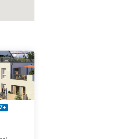
Z+
nel