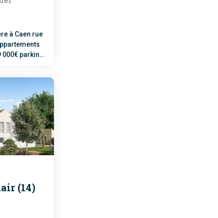
ère à Caen rue
 appartements
9 000€ parking
3 000€/pièces +
tembre !
air (14)