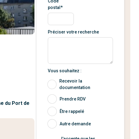
Code
postal*
Préciser votre recherche
Vous souhaitez :
Recevoir la
documentation
Prendre RDV
he du Port de
Être rappelé
Autre demande
J'accepte que les