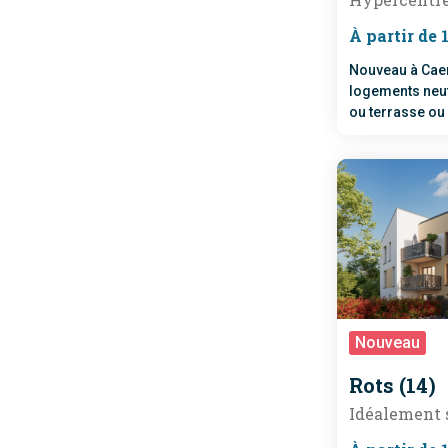
À partir de 
Nouveau à Caen
logements neuf
ou terrasse ou 
deux pas de la 
Nouveau
R
Rots (14)
Idéalement 