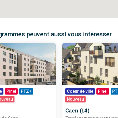
grammes peuvent aussi vous intéresser
e
Pinel
PTZ+
Coeur de ville
Pinel
PT
ouveau
Nouveau
Caen (14)
 de Caen
Emplacement exception