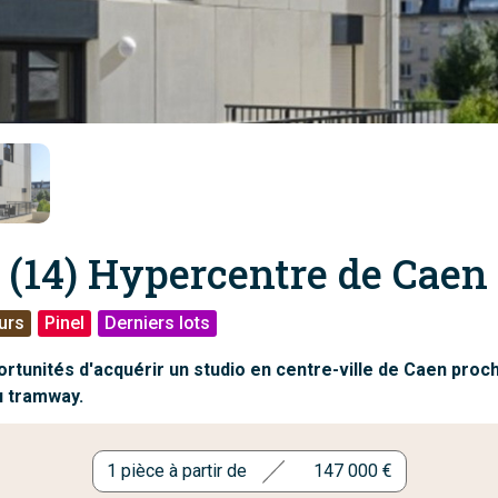
 (14) Hypercentre de Caen
urs
Pinel
Derniers lots
rtunités d'acquérir un studio en centre-ville de Caen proc
u tramway.
1 pièce à partir de
147 000 €