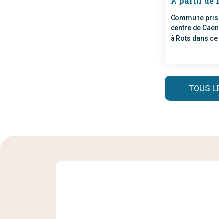
À partir de 
Commune prisée
centre de Caen
à Rots dans c
immobilier.
TOUS 