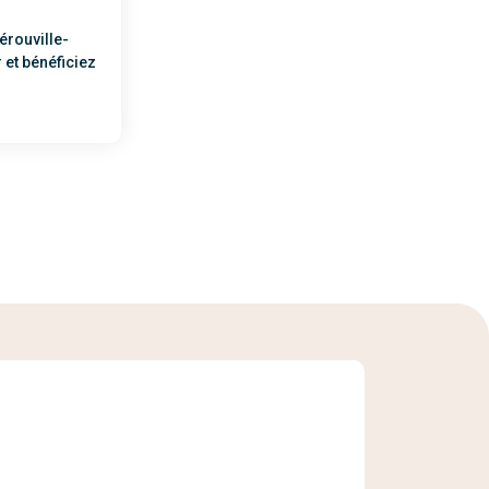
érouville-
r et bénéficiez