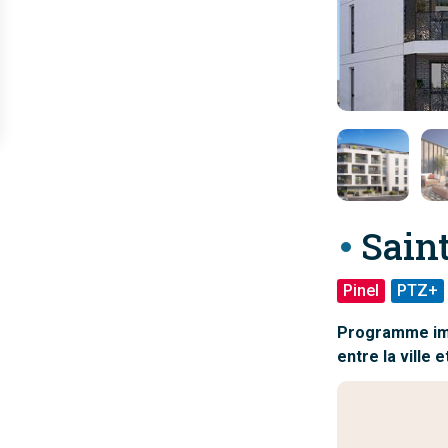
Saint
Pinel
PTZ+
Programme immo
entre la ville 