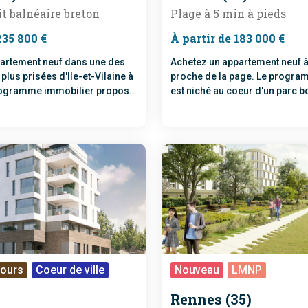
it balnéaire breton
Plage à 5 min à pieds
235 800 €
À partir de 183 000 €
artement neuf dans une des
Achetez un appartement neuf à
lus prisées d'Ile-et-Vilaine à
proche de la page. Le progra
rogramme immobilier propose
est niché au coeur d'un parc b
neufs du 2 au 4 pièces à 20
 du littoral. Livraison prévue
cours
Coeur de ville
Nouveau
LMNP
Rennes (35)