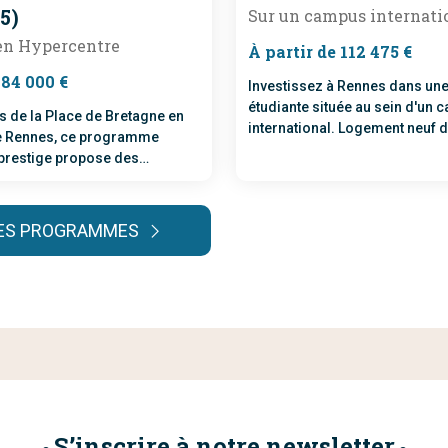
5)
Sur un campus internati
 en Hypercentre
À partir de 112 475 €
184 000 €
Investissez à Rennes dans un
étudiante située au sein d'un
s de la Place de Bretagne en
international. Logement neuf d
e Rennes, ce programme
confortable et disposant de pr
prestige propose des
services inclus et à la carte.
eufs du studio au 4 pièces
ec des prestations haut de
e ambiance art déco
LES PROGRAMMES
S’inscrire à notre newsletter