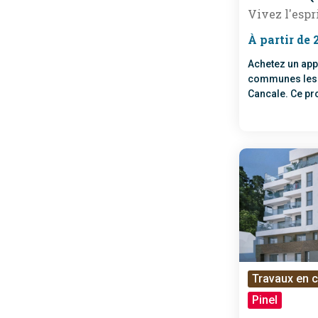
Vivez l'espr
À partir de 
Achetez un app
communes les p
Cancale. Ce p
des logements 
minutes à pieds
en 2025.
Travaux en 
Pinel