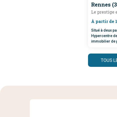
Rennes (3
Le prestige
À partir de 
Situé à deux pa
Hypercentre d
immobilier de 
appartements n
d'exception av
gamme dans un
TOUS 
assumée.