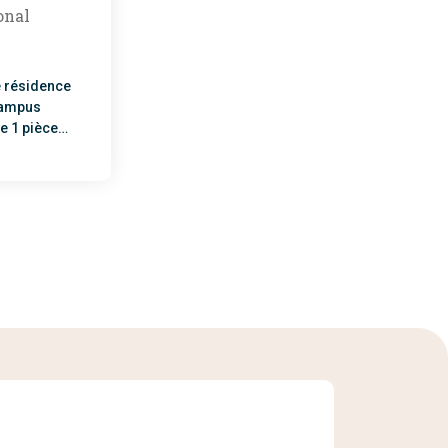
onal
e résidence
 campus
e 1 pièce
estations et de